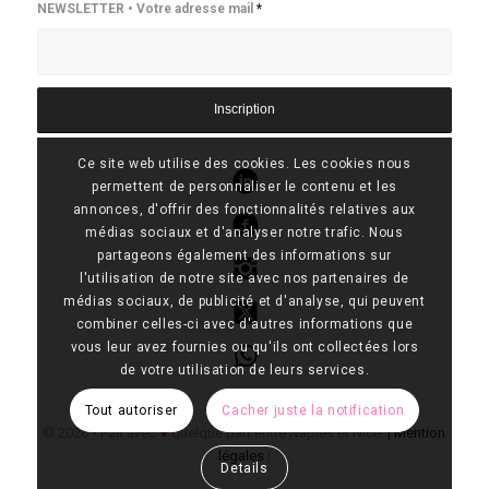
NEWSLETTER • Votre adresse mail
*
Ce site web utilise des cookies. Les cookies nous
permettent de personnaliser le contenu et les
annonces, d'offrir des fonctionnalités relatives aux
médias sociaux et d'analyser notre trafic. Nous
partageons également des informations sur
Linkedin
l'utilisation de notre site avec nos partenaires de
médias sociaux, de publicité et d'analyse, qui peuvent
Facebook
combiner celles-ci avec d'autres informations que
Instagram
vous leur avez fournies ou qu'ils ont collectées lors
de votre utilisation de leurs services.
X-Twitter
Tout autoriser
Cacher juste la notification
Whatsapp
Details
♥
© 2026 • Fait avec
quelque part entre Naples et Nice..
|
Mention