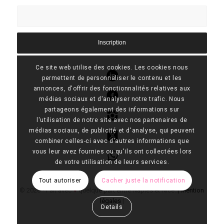
Ce site web utilise des cookies. Les cookies nous
permettent de personnaliser le contenu et les
annonces, d'offrir des fonctionnalités relatives aux
Linkedin
médias sociaux et d'analyser notre trafic. Nous
partageons également des informations sur
Facebook
l'utilisation de notre site avec nos partenaires de
Instagram
médias sociaux, de publicité et d'analyse, qui peuvent
combiner celles-ci avec d'autres informations que
X-Twitter
vous leur avez fournies ou qu'ils ont collectées lors
de votre utilisation de leurs services.
Whatsapp
Tout autoriser
Cacher juste la notification
♥
© 2026 • Fait avec
quelque part entre Naples et Nice..
|
Mention
légales
|
Details