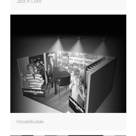
Jazz in Lions
HoodieBuddie