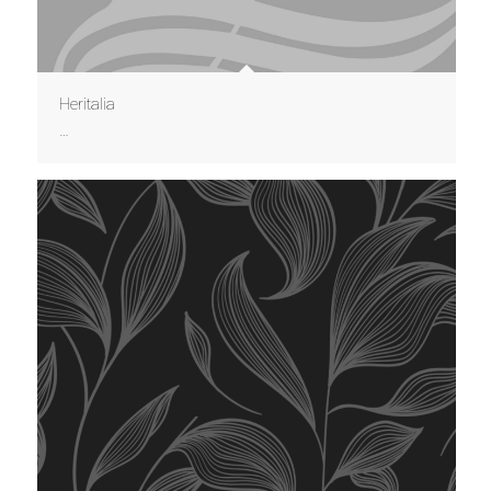
Heritalia
…